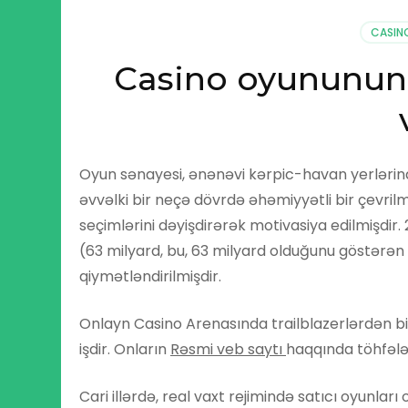
CASIN
Casino oyununun
Oyun sənayesi, ənənəvi kərpic-havan yerlərind
əvvəlki bir neçə dövrdə əhəmiyyətli bir çevrilmə
seçimlərini dəyişdirərək motivasiya edilmişdi
(63 milyard, bu, 63 milyard olduğunu göstərən 
qiymətləndirilmişdir.
Onlayn Casino Arenasında trailblazerlərdən biri
işdir. Onların
Rəsmi veb saytı
haqqında töhfələr
Cari illərdə, real vaxt rejimində satıcı oyunla