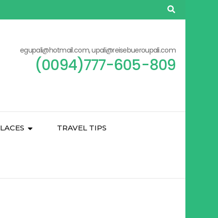
egupali@hotmail.com, upali@reisebueroupali.com
(0094)777-605-809
PLACES
TRAVEL TIPS