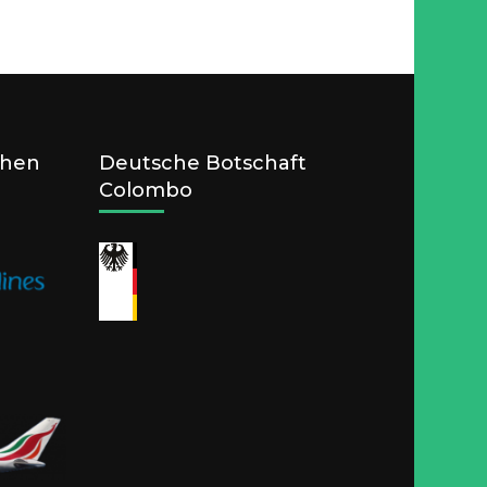
chen
Deutsche Botschaft
Colombo