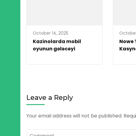
October 14, 2025
October
Kazinolarda mobil
Nowe 
oyunun gələcəyi
Kasyn
Leave a Reply
Your email address will not be published.
Requ
Comment