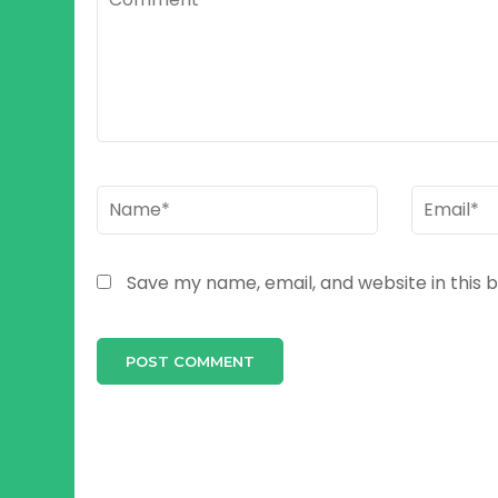
Name
*
Email
*
Save my name, email, and website in this 