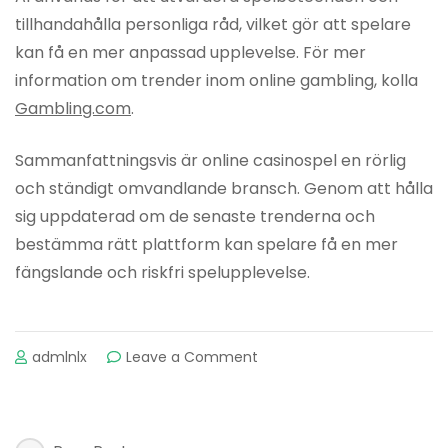
tillhandahålla personliga råd, vilket gör att spelare
kan få en mer anpassad upplevelse. För mer
information om trender inom online gambling, kolla
Gambling.com
.
Sammanfattningsvis är online casinospel en rörlig
och ständigt omvandlande bransch. Genom att hålla
sig uppdaterad om de senaste trenderna och
bestämma rätt plattform kan spelare få en mer
fängslande och riskfri spelupplevelse.
on
admlnlx
Leave a Comment
Trender
inom
Online
Casinospel