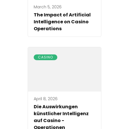
March 5, 2026
The Impact of Artificial
Intelligence on Casino
Operations
CASINO
April 8, 2026
Die Auswirkungen
künstlicher Intelligenz
auf Casino -
Operationen