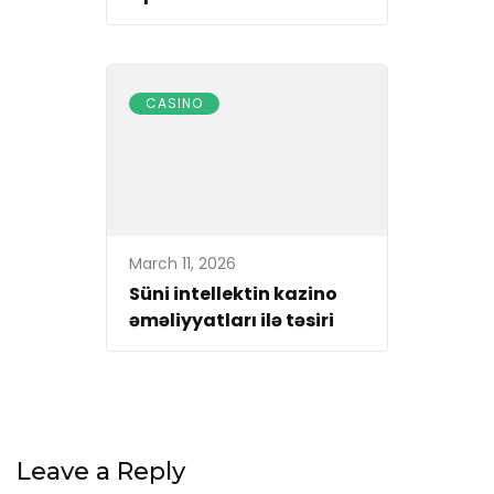
CASINO
March 11, 2026
Süni intellektin kazino
əməliyyatları ilə təsiri
Leave a Reply