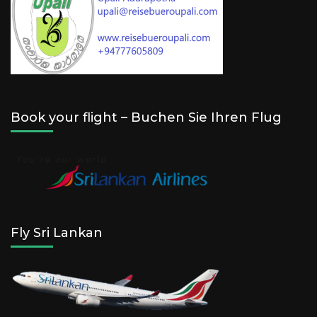
Book your flight – Buchen Sie Ihren Flug
Fly Sri Lankan