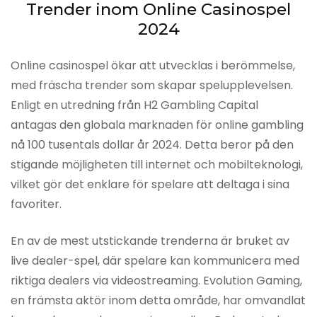
Trender inom Online Casinospel
2024
Online casinospel ökar att utvecklas i berömmelse,
med fräscha trender som skapar spelupplevelsen.
Enligt en utredning från H2 Gambling Capital
antagas den globala marknaden för online gambling
nå 100 tusentals dollar år 2024. Detta beror på den
stigande möjligheten till internet och mobilteknologi,
vilket gör det enklare för spelare att deltaga i sina
favoriter.
En av de mest utstickande trenderna är bruket av
live dealer-spel, där spelare kan kommunicera med
riktiga dealers via videostreaming. Evolution Gaming,
en främsta aktör inom detta område, har omvandlat