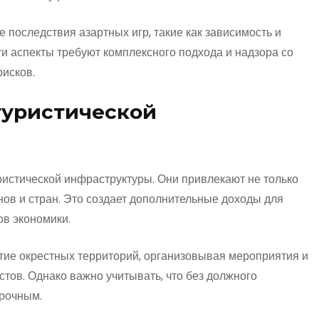
е последствия азартных игр, такие как зависимость и
и аспекты требуют комплексного подхода и надзора со
исков.
туристической
ристической инфраструктуры. Они привлекают не только
онов и стран. Это создает дополнительные доходы для
ов экономики.
итие окрестных территорий, организовывая мероприятия и
ов. Однако важно учитывать, что без должного
срочным.