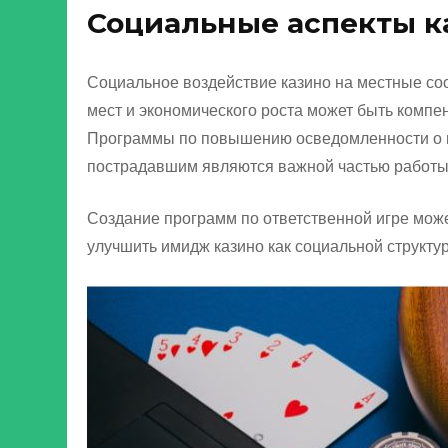
Социальные аспекты к
Социальное воздействие казино на местные со
мест и экономического роста может быть компе
Программы по повышению осведомленности о 
пострадавшим являются важной частью работы
Создание программ по ответственной игре мож
улучшить имидж казино как социальной структу