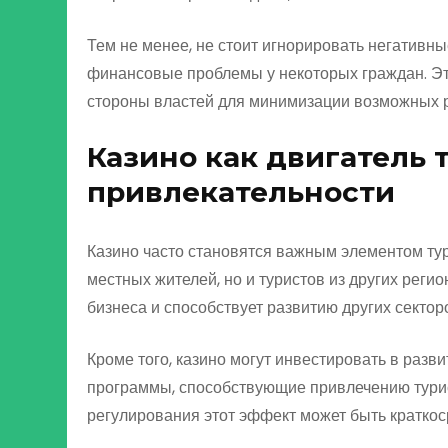
Тем не менее, не стоит игнорировать негативны
финансовые проблемы у некоторых граждан. Эт
стороны властей для минимизации возможных р
Казино как двигатель 
привлекательности
Казино часто становятся важным элементом ту
местных жителей, но и туристов из других реги
бизнеса и способствует развитию других сектор
Кроме того, казино могут инвестировать в разв
программы, способствующие привлечению турист
регулирования этот эффект может быть кратко