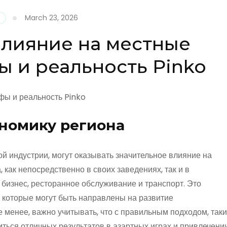
March 23, 2026
влияние на местные
 и реальность Pinko
фы и реальность Pinko
ономику региона
ой индустрии, могут оказывать значительное влияние на
 как непосредственно в своих заведениях, так и в
 бизнес, ресторанное обслуживание и транспорт. Это
 которые могут быть направлены на развитие
 менее, важно учитывать, что с правильным подходом, так
иться отличных результатов в азартных играх и привлечени