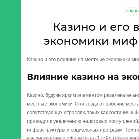
PUBLIC
Казино и его 
экономики мифы
Казино и его влияние на местные экономики ми
Влияние казино на эк
Казино, будучи ярким элементом развлекательн
местные экономики. Они создают рабочие места,
сопутствующих отраслях, таких как гостиничный
приводит к увеличению налоговых поступлений,
инфраструктуры и социальных программ. Тем не
как
пинко казино официальный сайт
, можно доб