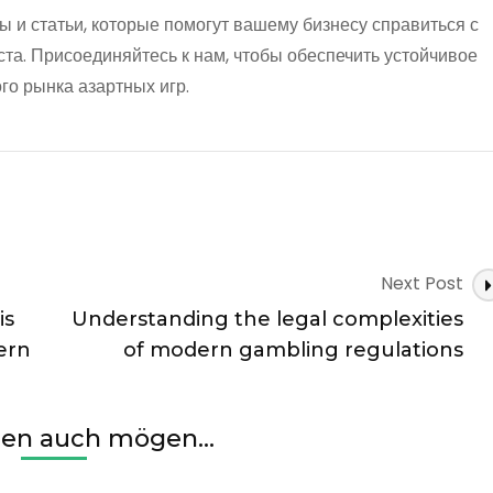
ы и статьи, которые помогут вашему бизнесу справиться с
та. Присоединяйтесь к нам, чтобы обеспечить устойчивое
го рынка азартных игр.
Next Post
is
Understanding the legal complexities
ern
of modern gambling regulations
nen auch mögen...