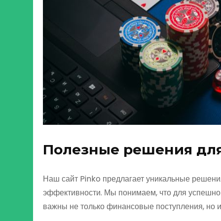
Полезные решения для 
Наш сайт Pinko предлагает уникальные решени
эффективности. Мы понимаем, что для успешно
важны не только финансовые поступления, но и