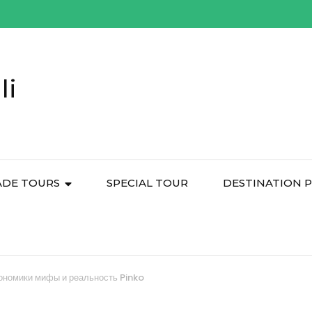
li
ADE TOURS
SPECIAL TOUR
DESTINATION 
кономики мифы и реальность Pinko