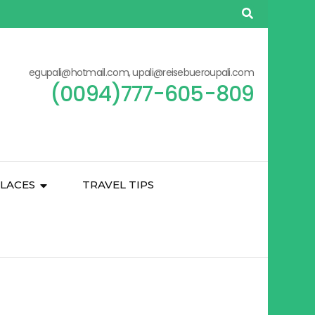
egupali@hotmail.com, upali@reisebueroupali.com
(0094)777-605-809
PLACES
TRAVEL TIPS