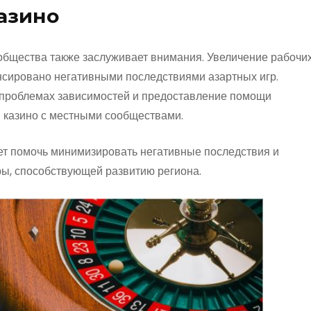
азино
общества также заслуживает внимания. Увеличение рабочи
нсировано негативными последствиями азартных игр.
проблемах зависимостей и предоставление помощи
 казино с местными сообществами.
ет помочь минимизировать негативные последствия и
ры, способствующей развитию региона.