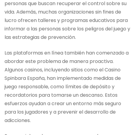
personas que buscan recuperar el control sobre su
vida. Además, muchas organizaciones sin fines de
lucro ofrecen talleres y programas educativos para
informar a las personas sobre los peligros del juego y
las estrategias de prevención.
Las plataformas en línea también han comenzado a
abordar este problema de manera proactiva.
Algunos casinos, incluyendo sitios como el Casino
Spinbara España, han implementado medidas de
juego responsable, como límites de depósito y
recordatorios para tomarse un descanso. Estos
esfuerzos ayudan a crear un entorno más seguro
para los jugadores y a prevenir el desarrollo de
adicciones.