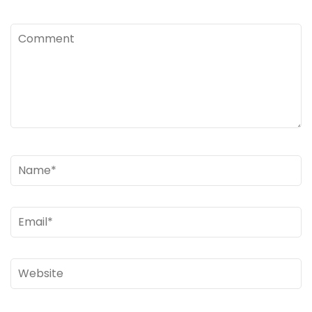
Comment
Name
*
Email
*
Website