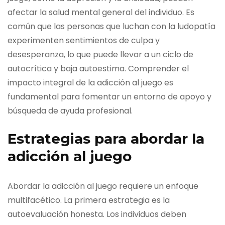
afectar la salud mental general del individuo. Es
común que las personas que luchan con la ludopatía
experimenten sentimientos de culpa y
desesperanza, lo que puede llevar a un ciclo de
autocrítica y baja autoestima. Comprender el
impacto integral de la adicción al juego es
fundamental para fomentar un entorno de apoyo y
búsqueda de ayuda profesional.
Estrategias para abordar la
adicción al juego
Abordar la adicción al juego requiere un enfoque
multifacético. La primera estrategia es la
autoevaluación honesta. Los individuos deben