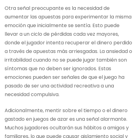
Otra señal preocupante es la necesidad de
aumentar las apuestas para experimentar la misma
emoción que inicialmente se sentía. Esto puede
llevar a un ciclo de pérdidas cada vez mayores,
donde el jugador intenta recuperar el dinero perdido
a través de apuestas más arriesgadas. La ansiedad o
irritabilidad cuando no se puede jugar también son
síntomas que no deben ser ignorados. Estas
emociones pueden ser señales de que el juego ha
pasado de ser una actividad recreativa a una
necesidad compulsiva.
Adicionalmente, mentir sobre el tiempo o el dinero
gastado en juegos de azar es una señal alarmante.
Muchos jugadores ocultarán sus hábitos a amigos y
familiares, lo que puede causar aislamiento social y