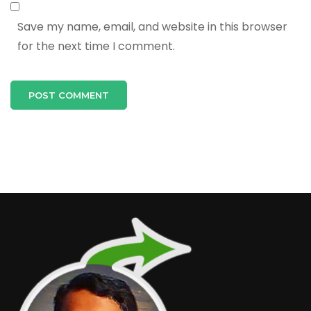
Save my name, email, and website in this browser
for the next time I comment.