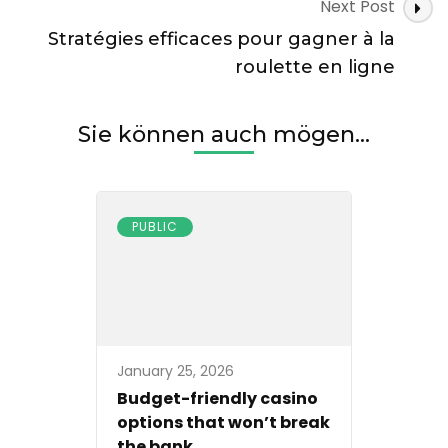
Next Post
debes
Stratégies efficaces pour gagner à la
ignorar
roulette en ligne
Sie können auch mögen...
PUBLIC
January 25, 2026
Budget-friendly casino
options that won’t break
the bank