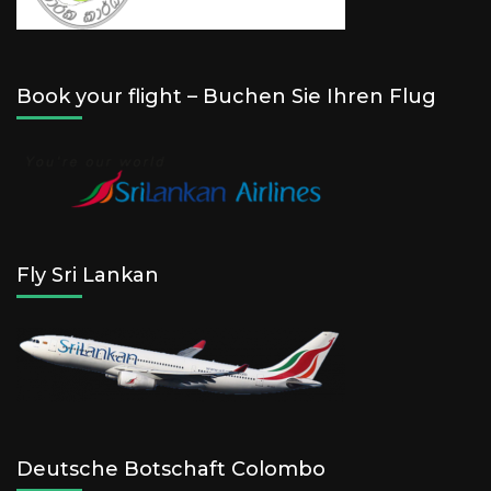
Book your flight – Buchen Sie Ihren Flug
Fly Sri Lankan
Deutsche Botschaft Colombo