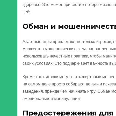
здоровье. Это может привести к потере жизненн
себя.
Обман и мошенничеств
Азартные игры привлекают не только игроков, н
множество мошеннических схем, направленных 
использовать нечестные практики, чтобы манип
своих условиях. Это подчеркивает важность вы
Кроме того, игроки могут стать жертвами моше
на самом деле просто собирают деньги и исчеза
заведения, прежде чем начинать игру. Обман м
эмоциональной манипуляции.
Предостережения для 