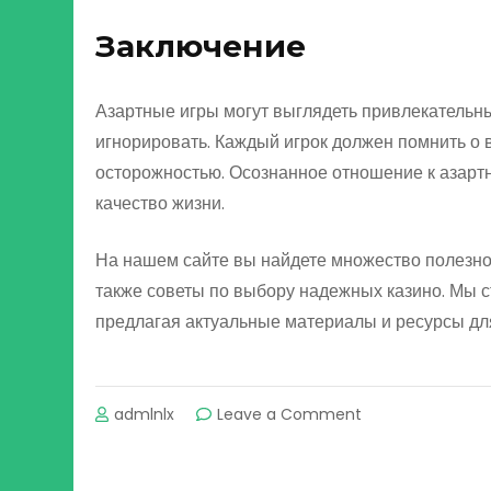
Заключение
Азартные игры могут выглядеть привлекательны
игнорировать. Каждый игрок должен помнить о 
осторожностью. Осознанное отношение к азарт
качество жизни.
На нашем сайте вы найдете множество полезной
также советы по выбору надежных казино. Мы с
предлагая актуальные материалы и ресурсы для
on
admlnlx
Leave a Comment
Почему
стоит
быть