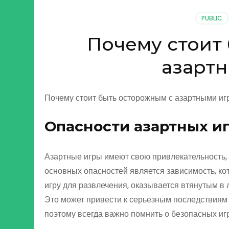
PUBLIC
Почему стоит
азарт
Почему стоит быть осторожным с азартными иг
Опасности азартных и
Азартные игры имеют свою привлекательность, 
основных опасностей является зависимость, кот
игру для развлечения, оказывается втянутым в
Это может привести к серьезным последствиям 
поэтому всегда важно помнить о безопасных игр