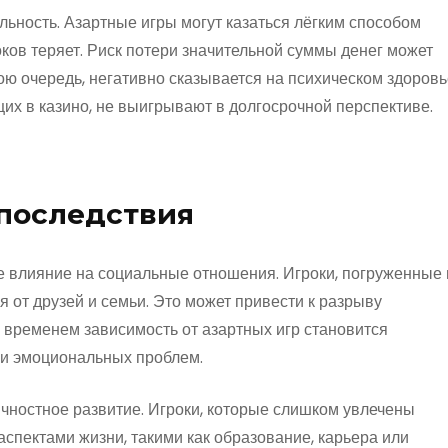
ьность. Азартные игры могут казаться лёгким способом
оков теряет. Риск потери значительной суммы денег может
вою очередь, негативно сказывается на психическом здоровь
их в казино, не выигрывают в долгосрочной перспективе.
последствия
е влияние на социальные отношения. Игроки, погруженные 
я от друзей и семьи. Это может привести к разрыву
 временем зависимость от азартных игр становится
 и эмоциональных проблем.
ичностное развитие. Игроки, которые слишком увлечены
спектами жизни, такими как образование, карьера или