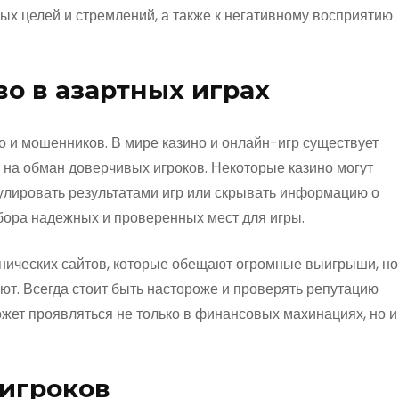
ых целей и стремлений, а также к негативному восприятию
о в азартных играх
о и мошенников. В мире казино и онлайн-игр существует
на обман доверчивых игроков. Некоторые казино могут
улировать результатами игр или скрывать информацию о
бора надежных и проверенных мест для игры.
ннических сайтов, которые обещают огромные выигрыши, но
ют. Всегда стоит быть настороже и проверять репутацию
ожет проявляться не только в финансовых махинациях, но и
игроков