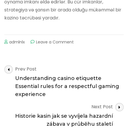
oynama imkanı əldə edirlər. Bu cür imkanlar,
strategiya və şansın bir arada olduğu mükəmməl bir
kazino təcrübəsi yaradır.
on
admlnlx
Leave a Comment
Ən
böyük
cekpotlar
Kazinoda
Post
Prev Post
nəinki
Navigation
şans,
Understanding casino etiquette
həm
Essential rules for a respectful gaming
də
experience
strategiya
Next Post
Historie kasin jak se vyvíjela hazardní
zábava v průběhu staletí