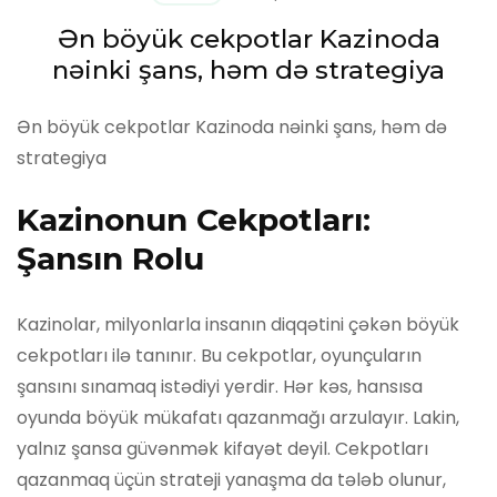
Ən böyük cekpotlar Kazinoda
nəinki şans, həm də strategiya
Ən böyük cekpotlar Kazinoda nəinki şans, həm də
strategiya
Kazinonun Cekpotları:
Şansın Rolu
Kazinolar, milyonlarla insanın diqqətini çəkən böyük
cekpotları ilə tanınır. Bu cekpotlar, oyunçuların
şansını sınamaq istədiyi yerdir. Hər kəs, hansısa
oyunda böyük mükafatı qazanmağı arzulayır. Lakin,
yalnız şansa güvənmək kifayət deyil. Cekpotları
qazanmaq üçün strateji yanaşma da tələb olunur,