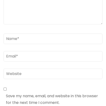
Name
*
Email
*
Website
Save my name, email, and website in this browser
for the next time I comment.