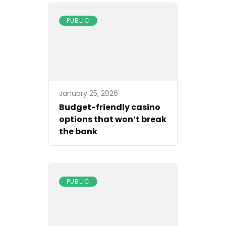
PUBLIC
January 25, 2026
Budget-friendly casino
options that won’t break
the bank
PUBLIC